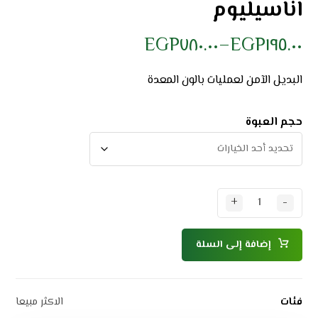
اناسيليوم
EGP
٧٨٠.٠٠
–
EGP
١٩٥.٠٠
البديل الآمن لعمليات بالون المعدة
حجم العبوة
+
-
إضافة إلى السلة
فئات
الاكثر مبيعا