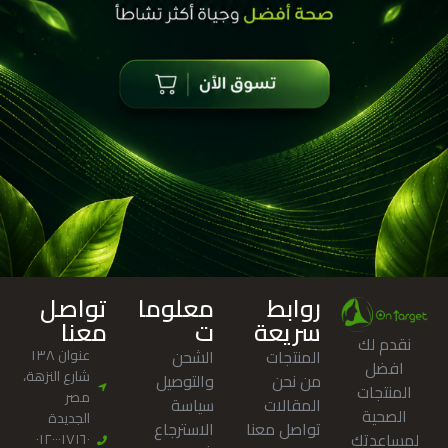
روابط
معلوما
تواصل
سريعة
ت
معنا
نقدم لك
المنتجات
الشحن
عنوان ١٣٨
افضل
شارع النزهة،
من نحن
والتوصيل
المنتجات
مصر
المقالات
سياسة
الصحية
الجديدة
تواصل معنا
الاسترجاع
لمساعدتك
٠١٢٠٠٠١٧١٦٠