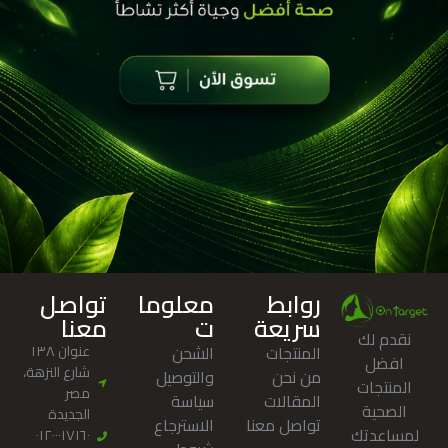
روابط
معلوما
تواصل
سريعة
ت
معنا
نقدم لك
المنتجات
الشحن
عنوان ١٣٨
افضل
شارع النزهة،
من نحن
والتوصيل
المنتجات
مصر
المقالات
سياسة
الصحية
الجديدة
تواصل معنا
الاسترجاع
لمساعدتك
٠١٢٠٠٠١٧١٦٠