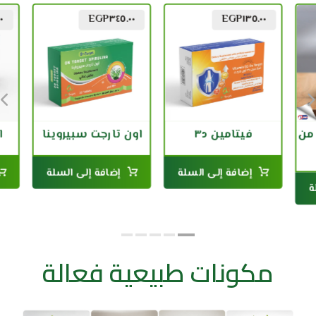
٠
EGP
٣٤٥.٠٠
EGP
١٣٥.٠٠
من
فيتامين د٣
اون تارجت سبيروينا
ا
إضافة إلى السلة
إضافة إلى السلة
ة
مكونات طبيعية فعالة