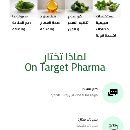
مستخلصات
كرومبوم
فيتامين د
سيرولونيا
طبيعية
تنظيم السكر
صحة العظام
دعم المناعة
مضادات
و الوزن
والمناعة
والطاقة
اكسدة قوية
لماذا تختار
On Target Pharma
دعم مستمر
فريقنا هنا لدعمك فى رحلتك الصحية
مكونات مختارة
مكونات طبيعية